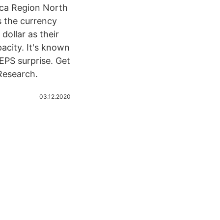
ica Region North
s the currency
dollar as their
pacity. It's known
EPS surprise. Get
Research.
03.12.2020