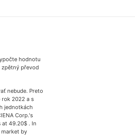
 vypočte hodnotu
é zpětný převod
vať nebude. Preto
 rok 2022 a s
h jednotkách
CIENA Corp.'s
at 49.20$ . In
e market by