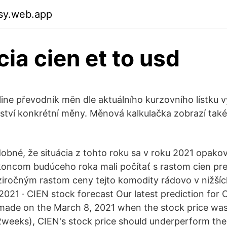
usy.web.app
cia cien et to usd
ine převodník měn dle aktuálního kurzovního lístku
tví konkrétní měny. Měnová kalkulačka zobrazí tak
obné, že situácia z tohto roku sa v roku 2021 opako
 koncom budúceho roka mali počítať s rastom cien pre
ročným rastom ceny tejto komodity rádovo v nižšíc
2021 · CIEN stock forecast Our latest prediction for 
made on the March 8, 2021 when the stock price was 
2weeks), CIEN's stock price should underperform th