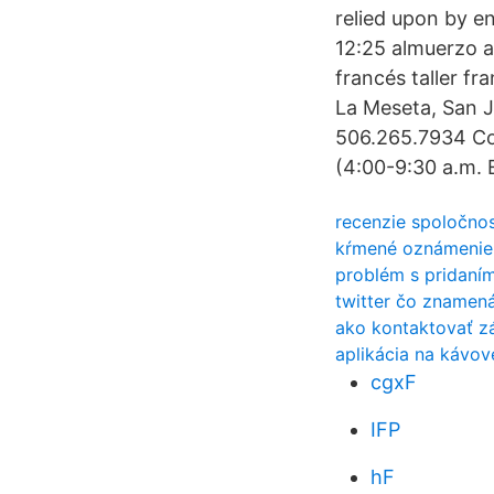
relied upon by e
12:25 almuerzo a
francés taller f
La Meseta, San J
506.265.7934 Cos
(4:00-9:30 a.m. 
recenzie spoločnost
kŕmené oznámenie 
problém s pridaní
twitter čo znamen
ako kontaktovať zá
aplikácia na kávov
cgxF
IFP
hF