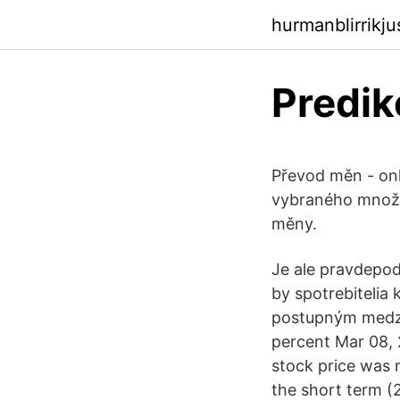
hurmanblirrikj
Predik
Převod měn - onl
vybraného množs
měny.
Je ale pravdepod
by spotrebitelia
postupným medzi
percent Mar 08, 
stock price was 
the short term (