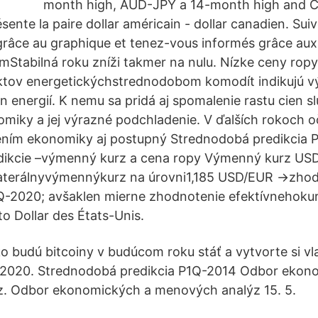
month high, AUD-JPY a 14-month high and 
ésente la paire dollar américain - dollar canadien. Suiv
âce au graphique et tenez-vous informés grâce aux 
mStabilná roku zníži takmer na nulu. Nízke ceny ropy
ktov energetickýchstrednodobom komodít indikujú v
 energií. K nemu sa pridá aj spomalenie rastu cien s
miky a jej výrazné podchladenie. V ďalších rokoch 
ním ekonomiky aj postupný Strednodobá predikcia 
dikcie –výmenný kurz a cena ropy Výmenný kurz US
ilaterálnyvýmennýkurz na úrovni1,185 USD/EUR →zhod
Q-2020; avšaklen mierne zhodnotenie efektívnehoku
 to Dollar des États-Unis.
ko budú bitcoiny v budúcom roku stáť a vytvorte si v
k 2020. Strednodobá predikcia P1Q-2014 Odbor ekon
. Odbor ekonomických a menových analýz 15. 5.