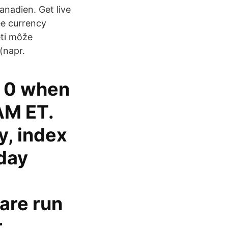
nadien. Get live
ee currency
eti môže
(napr.
to 0 when
AM ET.
y, index
 day
are run
.