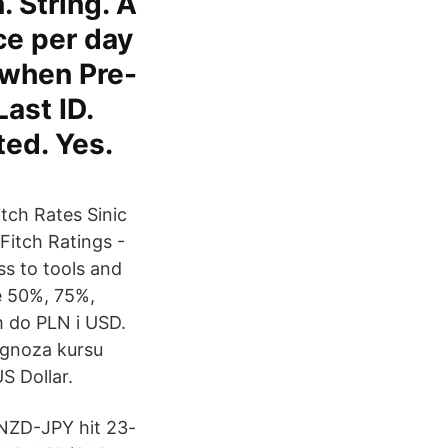
. String. A
ce per day
 when Pre-
ast ID.
ed. Yes.
itch Rates Sinic
Fitch Ratings -
s to tools and
he 50%, 75%,
 do PLN i USD.
ognoza kursu
S Dollar.
NZD-JPY hit 23-