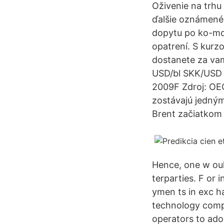
Oživenie na trhu
ďalšie oznámené 
dopytu po ko-mo
opatrení. S kurz
dostanete za va
USD/bl SKK/USD 
2009F Zdroj: OE
zostávajú jedným
Brent začiatkom 
Hence, one w ould
terparties. F or 
ymen ts in exc h
technology compa
operators to ado