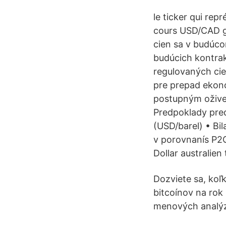
le ticker qui repr
cours USD/CAD gr
cien sa v budúco
budúcich kontra
regulovaných cien
pre prepad ekono
postupným ožive
Predpoklady pre
(USD/barel) • B
v porovnanís P2
Dollar australien
Dozviete sa, koľ
bitcoínov na ro
menových analýz