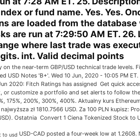
run at 7:28 AM ET. 25. Description
ndex or fund name. Yes. Yes. On
ns are loaded from the database
ks are run at 7:29:50 AM ET. 26. L
ange where last trade was execut
igits. int. Valid decimal points
ty on the near-term GBP/USD technical trade levels. F
ed USD Notes 'B+'. Wed 10 Jun, 2020 - 10:05 PM ET. 
un 2020: Fitch Ratings has assigned Get quick acces
 or customize a portfolio and set alerts to follow t
%, 175%, 200%, 300%, 400%. Aktualny kurs Ethereum
 najwyższa zł 1810.7566 USD. Za 100 PLN kupisz: Pr
D). Ostatnia Convert 1 Ciena Tokenized Stock to U
USD-CAD posted a four-week low at 1.2608. 