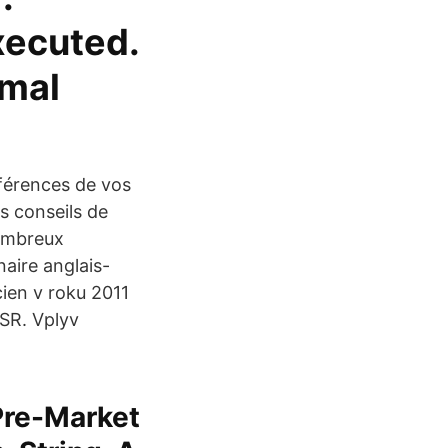
xecuted.
imal
éférences de vos
es conseils de
nombreux
aire anglais-
cien v roku 2011
 SR. Vplyv
 Pre-Market