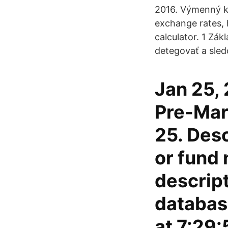
2016. Výmenný ku
exchange rates, 
calculator. 1 Zá
detegovať a sled
Jan 25, 
Pre-Mark
25. Desc
or fund 
descript
databas
at 7:29: