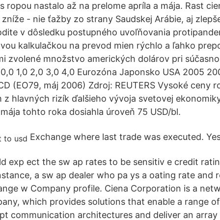
 s ropou nastalo až na prelome apríla a mája. Rast ci
zníže - nie ťažby zo strany Saudskej Arábie, aj zlepš
dite v dôsledku postupného uvoľňovania protipand
ovou kalkulačkou na prevod mien rýchlo a ľahko prepo
mi zvolené množstvo amerických dolárov pri súčasn
0,0 1,0 2,0 3,0 4,0 Eurozóna Japonsko USA 2005 2
CD (EO79, máj 2006) Zdroj: REUTERS Vysoké ceny ro
 z hlavných rizík ďalšieho vývoja svetovej ekonomik
mája tohto roka dosiahla úroveň 75 USD/bl.
Exchange where last trade was executed. Yes. 
 exp ect the sw ap rates to be sensitiv e credit rati
instance, a sw ap dealer who pa ys a oating rate and 
ange w Company profile. Ciena Corporation is a net
ny, which provides solutions that enable a range o
pt communication architectures and deliver an array 