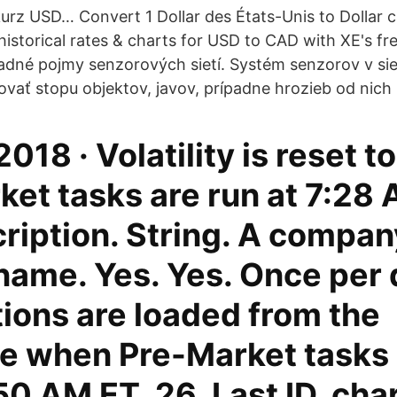
rz USD… Convert 1 Dollar des États-Unis to Dollar ca
historical rates & charts for USD to CAD with XE's fr
kladné pojmy senzorových sietí. Systém senzorov v si
ovať stopu objektov, javov, prípadne hrozieb od nich 
2018 · Volatility is reset 
et tasks are run at 7:28 
ription. String. A compan
name. Yes. Yes. Once per
ions are loaded from the
e when Pre-Market tasks 
50 AM ET. 26. Last ID. char