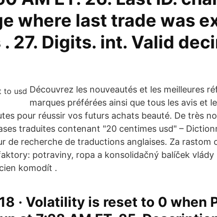
e where last trade was e
. 27. Digits. int. Valid dec
Découvrez les nouveautés et les meilleures r
marques préférées ainsi que tous les avis et l
autes pour réussir vos futurs achats beauté. De très 
ses traduites contenant "20 centimes usd" – Dictionn
ur de recherche de traductions anglaises. Za rastom 
 faktory: potraviny, ropa a konsolidačný balíček vlády
cien komodít .
18 · Volatility is reset to 0 when