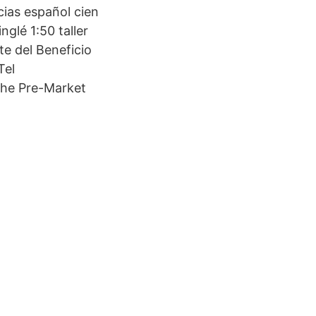
cias español cien
glé 1:50 taller
te del Beneficio
Tel
the Pre-Market