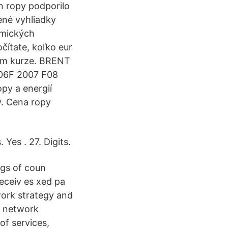
en ropy podporilo
ené vyhliadky
emických
čítate, koľko eur
om kurze. BRENT
006F 2007 F08
py a energií
y. Cena ropy
Yes . 27. Digits.
ngs of coun
receiv es xed pa
work strategy and
f network
of services,