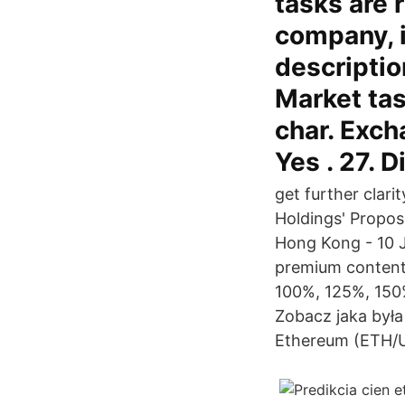
tasks are 
company, i
descriptio
Market tas
char. Exch
Yes . 27. D
get further clari
Holdings' Propos
Hong Kong - 10 J
premium content,
100%, 125%, 150
Zobacz jaka była
Ethereum (ETH/US