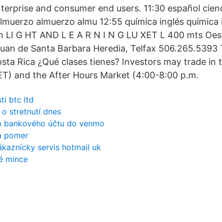
nterprise and consumer end users. 11:30 español cien
lmuerzo almuerzo almu 12:55 química inglés química in
ran LI G HT AND L E A R N I N G LU XET L 400 mts Oes
uan de Santa Barbara Heredia, Telfax 506.265.5393 
ta Rica ¿Qué clases tienes? Investors may trade in 
ET) and the After Hours Market (4:00-8:00 p.m.
i btc ltd
o stretnutí dnes
m bankového účtu do venmo
á pomer
kaznícky servis hotmail uk
é mince