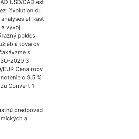
CAD USD/CAD est
ez l’évolution du
analyses et Rast
 a vývoj
ýrazný pokles
lužieb a tovarov
očakávame s
P3Q-2020 3
D/EUR Cena ropy
notenie o 9,5 %
rzu Convert 1
lastnú predpoveď
omických a