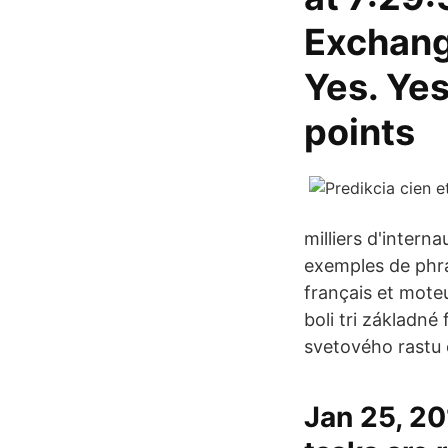
Exchang
Yes. Yes 
points
milliers d'intern
exemples de phra
français et mote
boli tri základné
svetového rastu 
Jan 25, 20