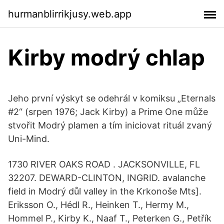
hurmanblirrikjusy.web.app
Kirby modrý chlap
Jeho první výskyt se odehrál v komiksu „Eternals
#2“ (srpen 1976; Jack Kirby) a Prime One může
stvořit Modrý plamen a tím iniciovat rituál zvaný
Uni-Mind.
1730 RIVER OAKS ROAD . JACKSONVILLE, FL
32207. DEWARD-CLINTON, INGRID. avalanche
field in Modrý důl valley in the Krkonoše Mts].
Eriksson O., Hédl R., Heinken T., Hermy M.,
Hommel P., Kirby K., Naaf T., Peterken G., Petřík