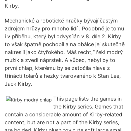
Kirby.
Mechanické a robotické hračky bývají častým
zdrojem hrůzy pro mnoho lidí . Podobně je tomu
i v příběhu, který byl odvysílán v 8. díle 2. Kirby
to však špatně pochopil a na obálce jej skutečně
nakreslil jako čtyřokého. Máš recht,“ řekl modrý
mužík a zvedl náprstek. A vůbec, nebyl by to
první chlap, kterému by se zatočila hlava z
třinácti tolarů a hezky tvarovaného k Stan Lee,
Jack Kirby.
This page lists the games in
the Kirby series. Games that
contain a considerable amount of Kirby-related
content, but are not a part of the Kirby series,
are bolded. Kirby plush toy,cute soft large,small