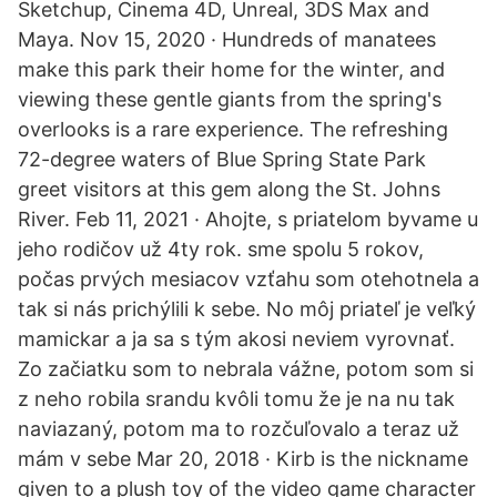
Sketchup, Cinema 4D, Unreal, 3DS Max and
Maya. Nov 15, 2020 · Hundreds of manatees
make this park their home for the winter, and
viewing these gentle giants from the spring's
overlooks is a rare experience. The refreshing
72-degree waters of Blue Spring State Park
greet visitors at this gem along the St. Johns
River. Feb 11, 2021 · Ahojte, s priatelom byvame u
jeho rodičov už 4ty rok. sme spolu 5 rokov,
počas prvých mesiacov vzťahu som otehotnela a
tak si nás prichýlili k sebe. No môj priateľ je veľký
mamickar a ja sa s tým akosi neviem vyrovnať.
Zo začiatku som to nebrala vážne, potom som si
z neho robila srandu kvôli tomu že je na nu tak
naviazaný, potom ma to rozčuľovalo a teraz už
mám v sebe Mar 20, 2018 · Kirb is the nickname
given to a plush toy of the video game character