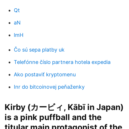
Qt
aN
lmH
Čo sú sepa platby uk
Telefónne číslo partnera hotela expedia
Ako postaviť kryptomenu
Inr do bitcoinovej peňaženky
Kirby (カービィ, Kābī in Japan)
is a pink puffball and the
titular main protagonist of the