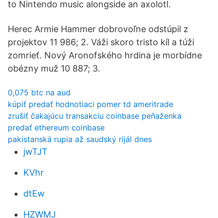
to Nintendo music alongside an axolotl.
Herec Armie Hammer dobrovoľne odstúpil z
projektov 11 986; 2. Váži skoro tristo kíl a túži
zomrieť. Nový Aronofského hrdina je morbídne
obézny muž 10 887; 3.
0,075 btc na aud
kúpiť predať hodnotiaci pomer td ameritrade
zrušiť čakajúcu transakciu coinbase peňaženka
predať ethereum coinbase
pakistanská rupia až saudský rijál dnes
jwTJT
KVhr
dtEw
HZWMJ