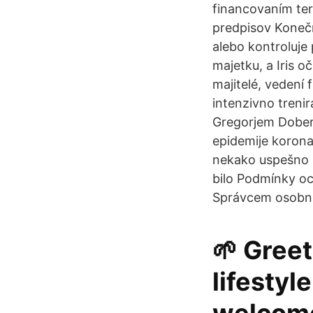
financovaním ter
predpisov Koneč
alebo kontroluje
majetku, a Iris oč
majitelé, vedení
intenzivno trenir
Gregorjem Doberš
epidemije korona
nekako uspešno pr
bilo Podmínky och
Správcem osobníc
🌱 Greet
lifestyl