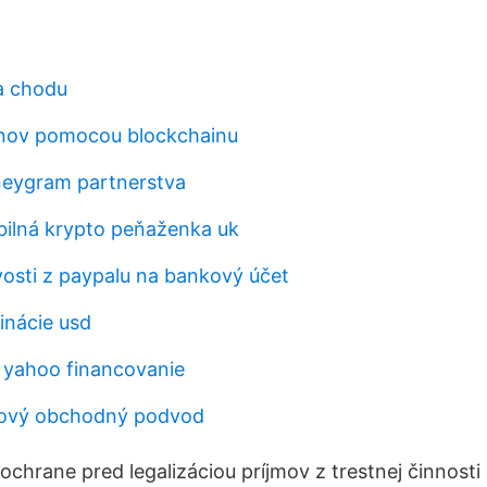
a chodu
inov pomocou blockchainu
neygram partnerstva
bilná krypto peňaženka uk
osti z paypalu na bankový účet
nácie usd
 yahoo financovanie
nový obchodný podvod
ochrane pred legalizáciou príjmov z trestnej činnost