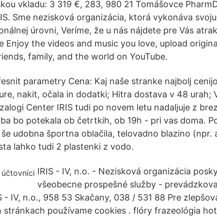
ýškou vkladu: 3 319 €, 283, 980 21 Tomášovce Pharm
S. Sme nezisková organizácia, ktorá vykonáva svoju
onálnej úrovni, Veríme, že u nás nájdete pre Vás atra
še Enjoy the videos and music you love, upload origin
 friends, family, and the world on YouTube.
řesnit parametry Cena: Kaj naše stranke najbolj ceni
ure, nakit, očala in dodatki; Hitra dostava v 48 urah; 
 zalogi Center IRIS tudi po novem letu nadaljuje z bre
ba bo potekala ob četrtkih, ob 19h - pri vas doma. P
 še udobna športna oblačila, telovadno blazino (npr. 
a sta lahko tudi 2 plastenki z vodo.
IRIS - IV, n.o. - Nezisková organizácia posk
všeobecne prospešné služby - prevádzkova
S - IV, n.o., 958 53 Skačany, 038 / 531 88 Pre zlepšo
h stránkach používame cookies . flóry frazeológia hot