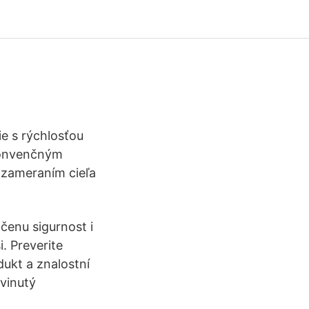
e s rýchlosťou
 konvenčným
 zameraním cieľa
čenu sigurnost i
i. Preverite
dukt a znalostní
yvinutý