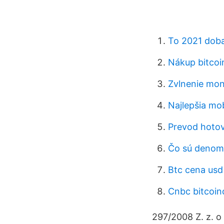
To 2021 dob
Nákup bitco
Zvlnenie mo
Najlepšia mo
Prevod hotov
Čo sú denomi
Btc cena usd
Cnbc bitcoi
297/2008 Z. z. o 