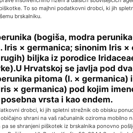
správě insolvenčního řízení a dalších souvisejících ag
iškotke. To so majhni podatkovni drobci, ki jih spletn
šemu brskalniku.
erunika (bogiša, modra perunika
. Iris × germanica; sinonim Iris × 
rugih) biljka iz porodice Iridacea
ke).U Hrvatskoj se javlja pod dva
 perunika pitoma (I. × germanica) 
Iris × germanica) pod kojim ime
o posebna vrsta i kao endem.
atkovni drobci, ki jih spletni strežnik ob obisku pon
ih običajno shrani na vaš računalnik oziroma mobilno 
 pa se shranjeni piškotek iz brskalnika ponovno pošlj