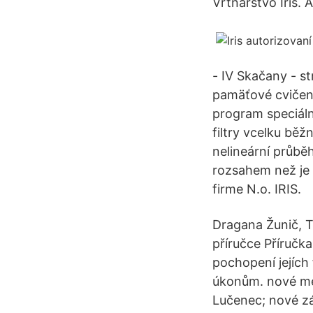
Vrtnarstvo Iris. 
- IV Skačany - st
pamäťové cvičeni
program speciál
filtry vcelku běž
nelineární průbě
rozsahem než je b
firme N.o. IRIS.
Dragana Žunič, T
příručce Příručka
pochopení jejích
úkonům. nové men
Lučenec; nové z