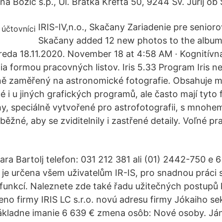
Ana Božič s.p., Ul. Bratka Krefta 50, 9244 Sv. Jurij ob 
IRIS-IV,n.o., Skačany Zariadenie pre seniorov
Skačany added 12 new photos to the album
reda 18.11.2020. November 18 at 4:58 AM · Kognitívna
a formou pracovných listov. Iris 5.33 Program Iris ne
ně zaměřený na astronomické fotografie. Obsahuje m
né i u jiných grafických programů, ale často mají tyto 
hy, speciálně vytvořené pro astrofotografii, s mnohe
ěžné, aby se zviditelnily i zastřené detaily. Voľné p
ara Bartolj telefon: 031 212 381 ali (01) 2442-750 e 
 je určena všem uživatelům IR-IS, pro snadnou práci s
 funkcí. Naleznete zde také řadu užitečných postupů 
o firmy IRIS LC s.r.o. novú adresu firmy Jókaiho se
ákladne imanie 6 639 € zmena osôb: Nové osoby. Ján