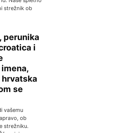
end. Naše spletno
i strežnik ob
, perunika
croatica i
e
 imena,
i hrvatska
nom se
udi vašemu
napravo, ob
e strežniku.