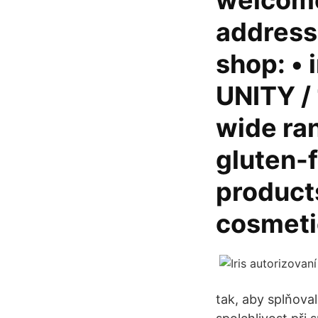
welcome
address,
shop: • 
UNITY / 
wide ran
gluten-f
products
cosmeti
tak, aby splňova