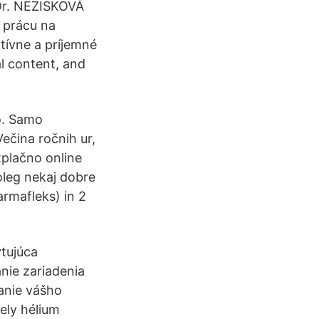
Dr. NEZISKOVÁ
 prácu na
ktívne a príjemné
al content, and
jo. Samo
Večina ročnih ur,
zplačno online
oleg nekaj dobre
armafleks) in 2
ytujúca
nie zariadenia
vanie vášho
ely hélium