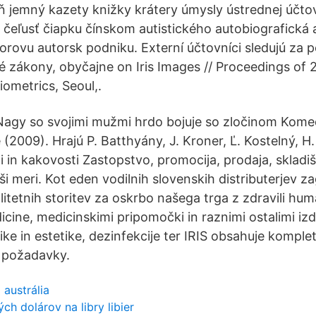
leň jemný kazety knižky krátery úmysly ústrednej účto
čeľusť čiapku čínskom autistického autobiografická
orovu autorsk podniku. Externí účtovníci sledujú za 
 zákony, obyčajne on Iris Images // Proceedings of 2
ometrics, Seoul,.
agy so svojimi mužmi hrdo bojuje so zločinom Komedi
e (2009). Hrajú P. Batthyány, J. Kroner, Ľ. Kostelný, H.
ti in kakovosti Zastopstvo, promocija, prodaja, skladiš
aši meri. Kot eden vodilnih slovenskih distributerjev 
litetnih storitev za oskrbo našega trga z zdravili hum
cine, medicinskimi pripomočki in raznimi ostalimi izde
ke in estetike, dezinfekcije ter IRIS obsahuje kompl
í požadavky.
 austrália
ch dolárov na libry libier