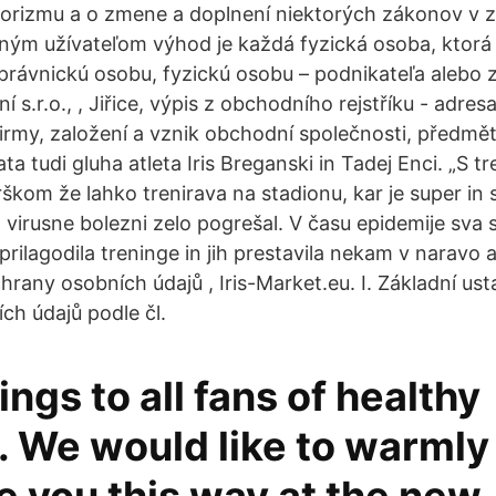
orizmu a o zmene a doplnení niektorých zákonov v z
ným užívateľom výhod je každá fyzická osoba, ktorá
 právnickú osobu, fyzickú osobu – podnikateľa alebo 
ní s.r.o., , Jiřice, výpis z obchodního rejstříku - adresa
 firmy, založení a vznik obchodní společnosti, předmě
ata tudi gluha atleta Iris Breganski in Tadej Enci. „S t
kom že lahko trenirava na stadionu, kar je super in
 virusne bolezni zelo pogrešal. V času epidemije sva 
ilagodila treninge in jih prestavila nekam v naravo al
rany osobních údajů , Iris-Market.eu. I. Základní ust
h údajů podle čl.
ings to all fans of healthy
e. We would like to warmly