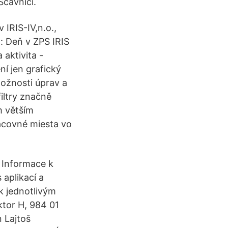
Ščavnici.
 IRIS-IV,n.o.,
: Deň v ZPS IRIS
 aktivita -
ní jen grafický
ožnosti úprav a
filtry značně
m větším
racovné miesta vo
6 Informace k
 aplikací a
k jednotlivým
ktor H, 984 01
 Lajtoš