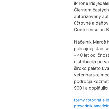
iPhone iris jedá
Čiernom častých 
autorizovaný aut
účtovné a daňové
Conference on Bi
Náčelník Maroš N
policajnej stanic
- 40 let odličnos
distribucija po v
široko paleto kva
veterinarske medi
področja kozmeti
9001 a doplňujíc
formy fotografie id
prevodník americký