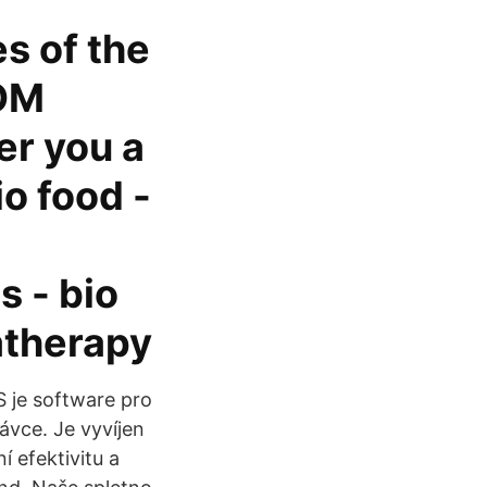
s of the
ROM
fer you a
io food -
s - bio
atherapy
S je software pro
ávce. Je vyvíjen
 efektivitu a