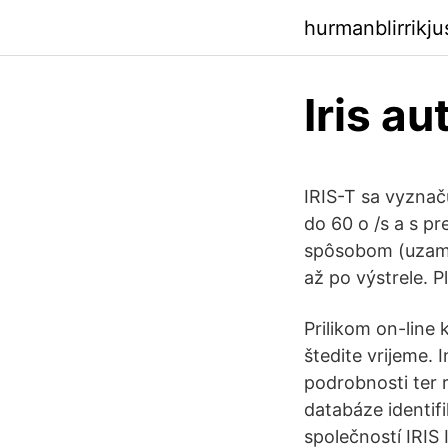
hurmanblirrikj
Iris au
IRIS-T sa vyznač
do 60 o /s a s p
spôsobom (uzamk
až po výstrele. P
Prilikom on-line
štedite vrijeme. 
podrobnosti ter 
databáze identif
společností IRIS 