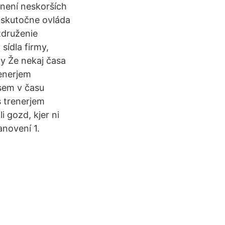
není neskorších
 skutočne ovláda
združenie
 sídla firmy,
ty Že nekaj časa
renerjem
 sem v času
s trenerjem
i gozd, kjer ni
anovení 1.