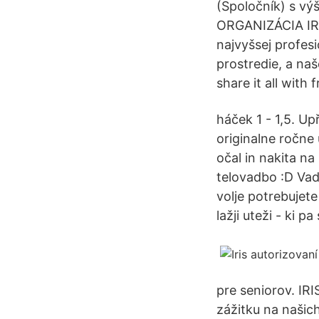
(Spoločník) s v
ORGANIZÁCIA IRI
najvyšsej profesi
prostredie, a na
share it all with
háček 1 - 1,5. Up
originalne ročne 
očal in nakita na
telovadbo :D Vad
volje potrebujete
lažji uteži - ki p
pre seniorov. IRI
zážitku na našic