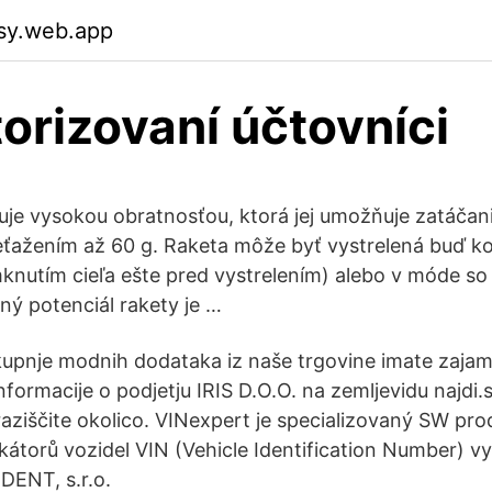
usy.web.app
torizovaní účtovníci
uje vysokou obratnosťou, ktorá jej umožňuje zatáčani
reťažením až 60 g. Raketa môže byť vystrelená buď
nutím cieľa ešte pred vystrelením) alebo v móde so
lný potenciál rakety je …
 kupnje modnih dodataka iz naše trgovine imate zajam
Informacije o podjetju IRIS D.O.O. na zemljevidu najdi.s
raziščite okolico. VINexpert je specializovaný SW pro
ikátorů vozidel VIN (Vehicle Identification Number) v
IDENT, s.r.o.