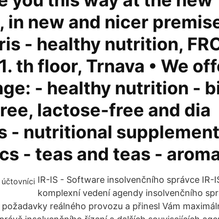
 you this way at the new
 in new and nicer premise
iris - healthy nutrition, F
1. th floor, Trnava • We of
ge: - healthy nutrition - b
ree, lactose-free and dia
 - nutritional supplement
cs - teas and teas - arom
IR-IS - Software insolvenčního správce IR-I
komplexní vedení agendy insolvenčního spr
l požadavky reálného provozu a přinesl Vám maximální