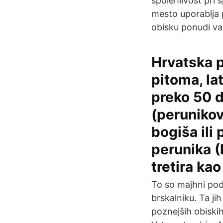
spolehlivost při 
mesto uporablja p
obisku ponudi va
Hrvatska p
pitoma, lat
preko 50 d
(perunikov
bogiša ili
perunika (
tretira ka
To so majhni pod
brskalniku. Ta j
poznejših obiskih