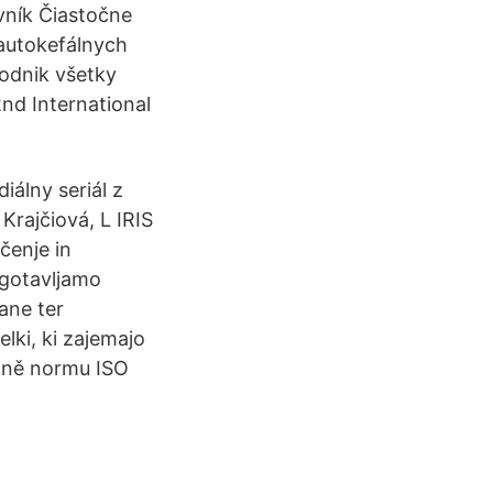
vník Čiastočne
 autokefálnych
podnik všetky
nd International
álny seriál z
 Krajčiová, L IRIS
čenje in
zagotavljamo
ane ter
lki, ki zajemajo
etně normu ISO