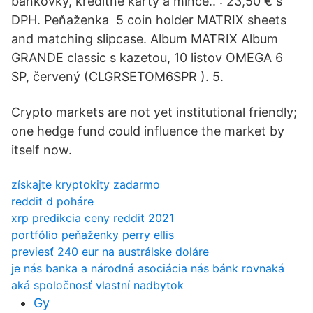
bankovky, kreditné karty a mince.. : 23,50 € s
DPH. Peňaženka 5 coin holder MATRIX sheets
and matching slipcase. Album MATRIX Album
GRANDE classic s kazetou, 10 listov OMEGA 6
SP, červený (CLGRSETOM6SPR ). 5.
Crypto markets are not yet institutional friendly;
one hedge fund could influence the market by
itself now.
získajte kryptokity zadarmo
reddit d poháre
xrp predikcia ceny reddit 2021
portfólio peňaženky perry ellis
previesť 240 eur na austrálske doláre
je nás banka a národná asociácia nás bánk rovnaká
aká spoločnosť vlastní nadbytok
Gy