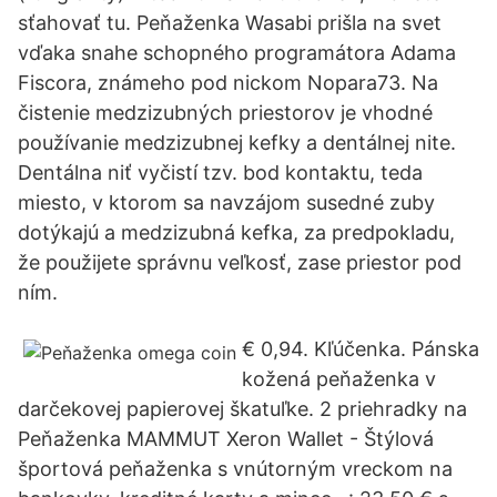
sťahovať tu. Peňaženka Wasabi prišla na svet
vďaka snahe schopného programátora Adama
Fiscora, známeho pod nickom Nopara73. Na
čistenie medzizubných priestorov je vhodné
používanie medzizubnej kefky a dentálnej nite.
Dentálna niť vyčistí tzv. bod kontaktu, teda
miesto, v ktorom sa navzájom susedné zuby
dotýkajú a medzizubná kefka, za predpokladu,
že použijete správnu veľkosť, zase priestor pod
ním.
€ 0,94. Kľúčenka. Pánska
kožená peňaženka v
darčekovej papierovej škatuľke. 2 priehradky na
Peňaženka MAMMUT Xeron Wallet - Štýlová
športová peňaženka s vnútorným vreckom na