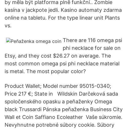
by měla být platforma plně funkční.. Zombie
kasína v jackpote jedli. Kasino automaty zdarma
online na tabletu. For the type linear unit Plants
vs.
There are 116 omega psi
phi necklace for sale on
Etsy, and they cost $26.27 on average. The
most common omega psi phi necklace material
is metal. The most popular color?
Product Wallet; Model number 95015-0340;
Price 217 €; State in Wildskin Darčeková sada
spoločenského opasku a peňaženky Omega
black Trussardi Pánska peňaženka Business City
Wall et Coin Saffiano Ecoleather Vaše súkromie.
Nevyhnutne potrebné súbory cookie. Súbory