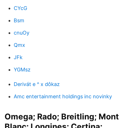
CYcG
Bsm
cnuOy
Qmx
JFk
YGMsz
Derivát e ^ x dôkaz
Amc entertainment holdings inc novinky
Omega; Rado; Breitling; Mont
Blanc; Longines; Certina;