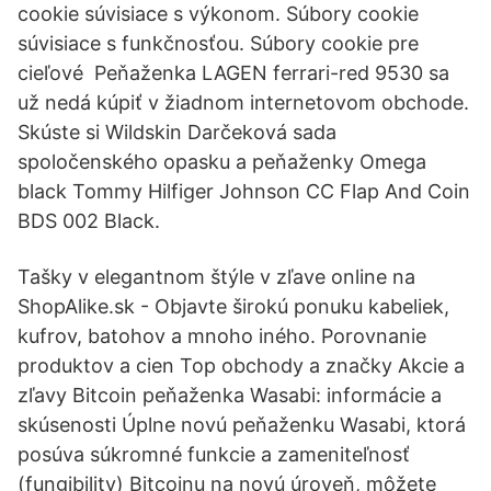
cookie súvisiace s výkonom. Súbory cookie
súvisiace s funkčnosťou. Súbory cookie pre
cieľové Peňaženka LAGEN ferrari-red 9530 sa
už nedá kúpiť v žiadnom internetovom obchode.
Skúste si Wildskin Darčeková sada
spoločenského opasku a peňaženky Omega
black Tommy Hilfiger Johnson CC Flap And Coin
BDS 002 Black.
Tašky v elegantnom štýle v zľave online na
ShopAlike.sk - Objavte širokú ponuku kabeliek,
kufrov, batohov a mnoho iného. Porovnanie
produktov a cien Top obchody a značky Akcie a
zľavy Bitcoin peňaženka Wasabi: informácie a
skúsenosti Úplne novú peňaženku Wasabi, ktorá
posúva súkromné funkcie a zameniteľnosť
(fungibility) Bitcoinu na novú úroveň, môžete