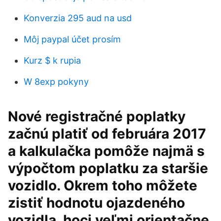
Konverzia 295 aud na usd
Môj paypal účet prosím
Kurz $ k rupia
W 8exp pokyny
Nové registračné poplatky
začnú platiť od februára 2017
a kalkulačka pomôže najmä s
výpočtom poplatku za staršie
vozidlo. Okrem toho môžete
zistiť hodnotu ojazdeného
vozidla, hoci veľmi orientačne.