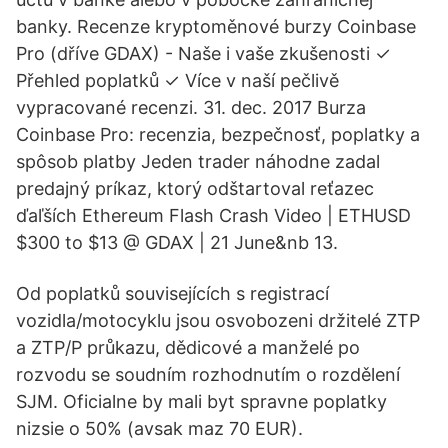
banky. Recenze kryptoměnové burzy Coinbase
Pro (dříve GDAX) - Naše i vaše zkušenosti ✓
Přehled poplatků ✓ Více v naší pečlivě
vypracované recenzi. 31. dec. 2017 Burza
Coinbase Pro: recenzia, bezpečnosť, poplatky a
spôsob platby Jeden trader náhodne zadal
predajný príkaz, ktorý odštartoval reťazec
ďaľších Ethereum Flash Crash Video | ETHUSD
$300 to $13 @ GDAX | 21 June&nb 13.
Od poplatků souvisejících s registrací
vozidla/motocyklu jsou osvobozeni držitelé ZTP
a ZTP/P průkazu, dědicové a manželé po
rozvodu se soudním rozhodnutím o rozdělení
SJM. Oficialne by mali byt spravne poplatky
nizsie o 50% (avsak maz 70 EUR).