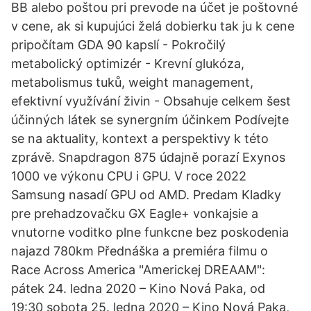
BB alebo poštou pri prevode na účet je poštovné
v cene, ak si kupujúci želá dobierku tak ju k cene
pripočítam GDA 90 kapslí - Pokročilý
metabolický optimizér - Krevní glukóza,
metabolismus tuků, weight management,
efektivní využívání živin - Obsahuje celkem šest
účinných látek se synergním účinkem Podívejte
se na aktuality, kontext a perspektivy k této
zprávě. Snapdragon 875 údajně porazí Exynos
1000 ve výkonu CPU i GPU. V roce 2022
Samsung nasadí GPU od AMD. Predam Kladky
pre prehadzovačku GX Eagle+ vonkajsie a
vnutorne voditko plne funkcne bez poskodenia
najazd 780km Přednáška a premiéra filmu o
Race Across America "Americkej DREAAM":
pátek 24. ledna 2020 – Kino Nová Paka, od
19:30 sobota 25. ledna 2020 – Kino Nová Paka,