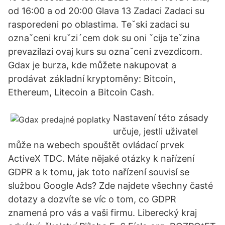
od 16:00 a od 20:00 Glava 13 Zadaci Zadaci su
rasporedeni po oblastima. Teˇski zadaci su
oznaˇceni kruˇzi´cem dok su oni ˇcija teˇzina
prevazilazi ovaj kurs su oznaˇceni zvezdicom.
Gdax je burza, kde můžete nakupovat a
prodávat základní kryptoměny: Bitcoin,
Ethereum, Litecoin a Bitcoin Cash.
Nastavení této zásady
určuje, jestli uživatel
může na webech spouštět ovládací prvek
ActiveX TDC. Máte nějaké otázky k nařízení
GDPR a k tomu, jak toto nařízení souvisí se
službou Google Ads? Zde najdete všechny časté
dotazy a dozvíte se víc o tom, co GDPR
znamená pro vás a vaši firmu. Liberecký kraj