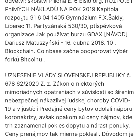
odvétví: školství Piíloha E. 6 Eíslo org. ROZPOtET
PhiMÝCH NÁKLADÙ NA ROK 2019 Kapitola
rozpo¿tu 91 6 04 1405 Gymnázium F.X.Šaldy,
Liberec 11, Partyzánská 530/30, ptíspévková
organizace Jak používat burzu GDAX [NÁVOD]
Dariusz Matuszyński - 16. dubna 2018. 10 .
Blockchain. Coinbase začne podporovat výběr
forků Bitcoinu .
UZNESENIE VLÁDY SLOVENSKEJ REPUBLIKY č.
678 62/2020 Z. z. Zákon o niektorých
mimoriadnych opatreniach v súvislosti so šírením
nebezpečnej nákazlivej ľudskej choroby COVID-
19 a v justícii Predajné ceny bytov odolali náporu
koronakrízy, avšak opakom sú ceny nájmov, kde
trh zaznamenal pokles dopytu a nárast ponuky.
Ceny prenájmov tak mierne poklesli. Dôvodom je