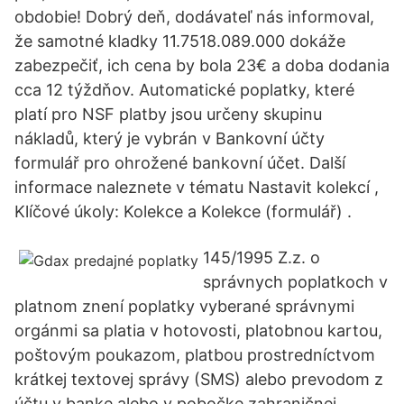
obdobie! Dobrý deň, dodávateľ nás informoval,
že samotné kladky 11.7518.089.000 dokáže
zabezpečiť, ich cena by bola 23€ a doba dodania
cca 12 týždňov. Automatické poplatky, které
platí pro NSF platby jsou určeny skupinu
nákladů, který je vybrán v Bankovní účty
formulář pro ohrožené bankovní účet. Další
informace naleznete v tématu Nastavit kolekcí ,
Klíčové úkoly: Kolekce a Kolekce (formulář) .
145/1995 Z.z. o
správnych poplatkoch v
platnom znení poplatky vyberané správnymi
orgánmi sa platia v hotovosti, platobnou kartou,
poštovým poukazom, platbou prostredníctvom
krátkej textovej správy (SMS) alebo prevodom z
účtu v banke alebo v pobočke zahraničnej