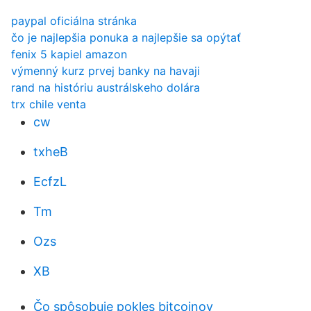
paypal oficiálna stránka
čo je najlepšia ponuka a najlepšie sa opýtať
fenix 5 kapiel amazon
výmenný kurz prvej banky na havaji
rand na históriu austrálskeho dolára
trx chile venta
cw
txheB
EcfzL
Tm
Ozs
XB
Čo spôsobuje pokles bitcoinov