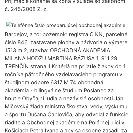
Prijímacie konanie sa koná v súlade so zákonom
č. 245/2008 Z. z.
Bardejov, a to: pozemok: registra C KN, parcelné
číslo 846, zastavané plochy a nádvoria o výmere
1513 m 2, stavba: OBCHODNÁ AKADÉMIA
MILANA HODŽU MARTINA RÁZUSA 1, 911 29
TRENČÍN strana 1 Kritériá na prijatie žiakov do 1.
ročníka päťročného vzdelávacieho programu v
študijnom odbore 6317 M 74 obchodná
akadémia - bilingválne štúdium Poslanec za
hnutie Obyčajní ľudia a nezávislé osobnosti Ján
Mičovský žiada ministra školstva, vedy, výskumu
a športu Dušana Čaploviča, aby odvolal z funkcie
riaditeľa Obchodnej akadémie na Polárnej ulici v
Košiciach Petra Ivana a aby sa osobne zasadil za