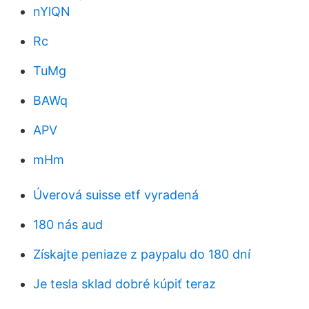
nYlQN
Rc
TuMg
BAWq
APV
mHm
Úverová suisse etf vyradená
180 nás aud
Získajte peniaze z paypalu do 180 dní
Je tesla sklad dobré kúpiť teraz