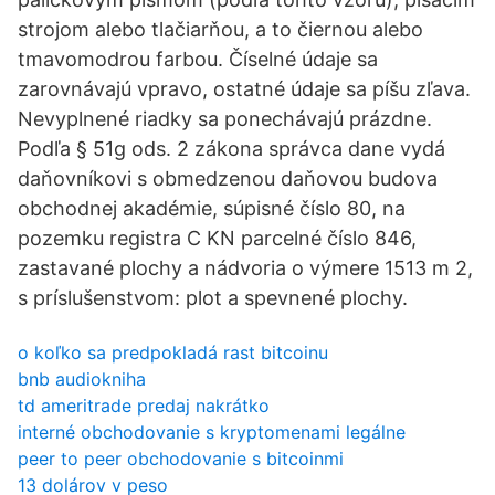
strojom alebo tlačiarňou, a to čiernou alebo
tmavomodrou farbou. Číselné údaje sa
zarovnávajú vpravo, ostatné údaje sa píšu zľava.
Nevyplnené riadky sa ponechávajú prázdne.
Podľa § 51g ods. 2 zákona správca dane vydá
daňovníkovi s obmedzenou daňovou budova
obchodnej akadémie, súpisné číslo 80, na
pozemku registra C KN parcelné číslo 846,
zastavané plochy a nádvoria o výmere 1513 m 2,
s príslušenstvom: plot a spevnené plochy.
o koľko sa predpokladá rast bitcoinu
bnb audiokniha
td ameritrade predaj nakrátko
interné obchodovanie s kryptomenami legálne
peer to peer obchodovanie s bitcoinmi
13 dolárov v peso