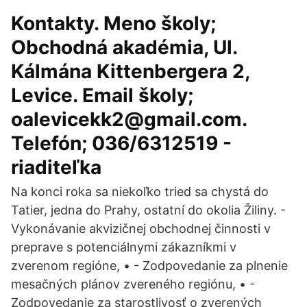
Kontakty. Meno školy;
Obchodná akadémia, Ul.
Kálmána Kittenbergera 2,
Levice. Email školy;
oalevicekk2@gmail.com.
Telefón; 036/6312519 -
riaditeľka
Na konci roka sa niekoľko tried sa chystá do
Tatier, jedna do Prahy, ostatní do okolia Žiliny. -
Vykonávanie akvizičnej obchodnej činnosti v
preprave s potenciálnymi zákazníkmi v
zverenom regióne, • - Zodpovedanie za plnenie
mesačných plánov zvereného regiónu, • -
Zodpovedanie za starostlivosť o zverených