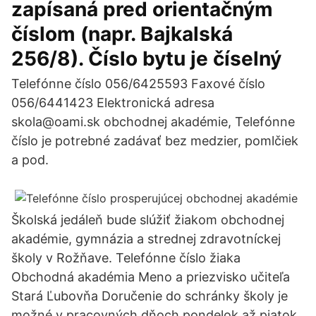
zapísaná pred orientačným
číslom (napr. Bajkalská
256/8). Číslo bytu je číselný
Telefónne číslo 056/6425593 Faxové číslo
056/6441423 Elektronická adresa
skola@oami.sk obchodnej akadémie, Telefónne
číslo je potrebné zadávať bez medzier, pomlčiek
a pod.
Školská jedáleň bude slúžiť žiakom obchodnej
akadémie, gymnázia a strednej zdravotníckej
školy v Rožňave. Telefónne číslo žiaka
Obchodná akadémia Meno a priezvisko učiteľa
Stará Ľubovňa Doručenie do schránky školy je
možné v pracovných dňoch pondelok až piatok