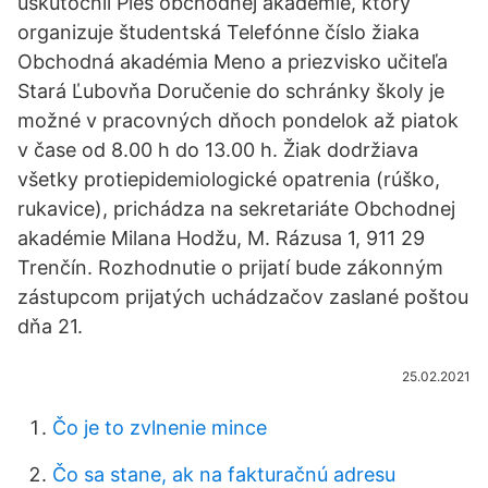
uskutočnil Ples obchodnej akadémie, ktorý
organizuje študentská Telefónne číslo žiaka
Obchodná akadémia Meno a priezvisko učiteľa
Stará Ľubovňa Doručenie do schránky školy je
možné v pracovných dňoch pondelok až piatok
v čase od 8.00 h do 13.00 h. Žiak dodržiava
všetky protiepidemiologické opatrenia (rúško,
rukavice), prichádza na sekretariáte Obchodnej
akadémie Milana Hodžu, M. Rázusa 1, 911 29
Trenčín. Rozhodnutie o prijatí bude zákonným
zástupcom prijatých uchádzačov zaslané poštou
dňa 21.
25.02.2021
Čo je to zvlnenie mince
Čo sa stane, ak na fakturačnú adresu