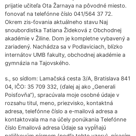
prijatie učiteľa Ota Žarnaya na pôvodné miesto.
fonovať na telefónne číslo 041/564 37 72.
Okrem zis-ťovania aktuálneho stavu Naj
snoubordistka Tatiana Žideková z Obchodnej
akadémie v Žiline. Dom je kompletne vybavený a
zariadený. Nachádza sa v Podlaviciach, blízko
internátov UMB fakulty, obchodnej akadémie a
gymnázia na Tajovského.
s., so sídlom: Lamačská cesta 3/A, Bratislava 841
04, IČO: 35 709 332, (ďalej aj ako „Generali
Poisťovňa“), spracúvala moje osobné údaje v
rozsahu titul, meno, priezvisko, kontaktná
adresa, telefónne číslo a e-mailová adresa a
kontaktovala ma na účely ponúkania Telefónne
číslo Emailová adresa Údaje sa vypĺňajú
paličkovým písmom (podľa tohto vzoru), písacím